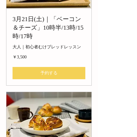
3月21日(土)｜「ベーコン
＆チーズ」10時半/13時/15
時/17時
大人｜初心者むけブレッドレッスン
3,500
￥3,500
円
予約する