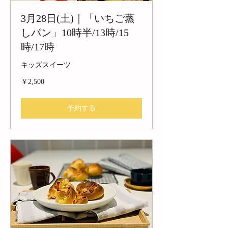
3月28日(土)｜「いちご蒸
しパン」10時半/13時/15
時/17時
キッズスイーツ
2,500
￥2,500
円
予約する