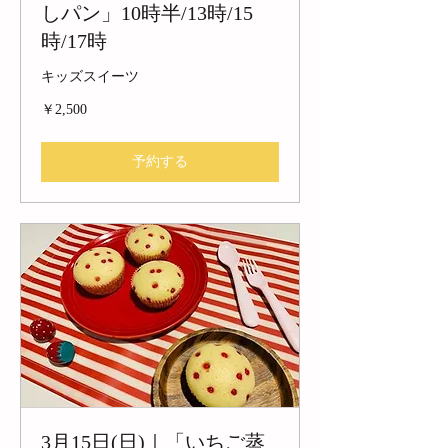
しパン」10時半/13時/15
時/17時
キッズスイーツ
2,500
￥2,500
円
予約する
3月15日(日)｜「いちご蒸