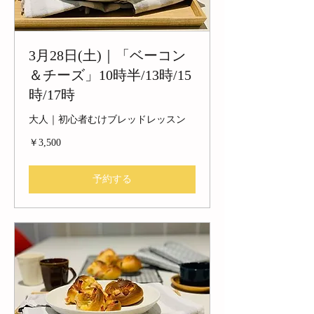
3月28日(土)｜「ベーコン
＆チーズ」10時半/13時/15
時/17時
大人｜初心者むけブレッドレッスン
3,500
￥3,500
円
予約する