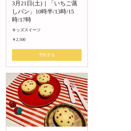
3月21日(土)｜「いちご蒸
しパン」10時半/13時/15
時/17時
キッズスイーツ
2,500
￥2,500
円
予約する