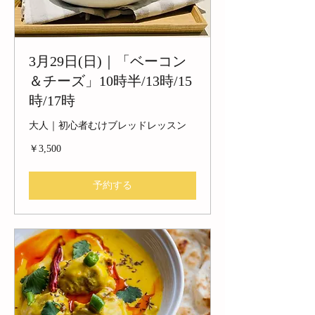
3月29日(日)｜「ベーコン
＆チーズ」10時半/13時/15
時/17時
大人｜初心者むけブレッドレッスン
3,500
￥3,500
円
予約する