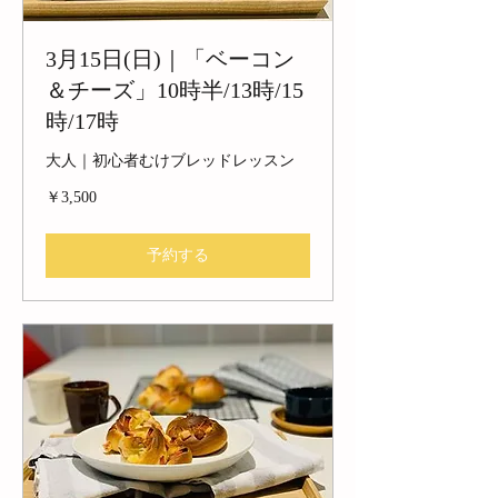
3月15日(日)｜「ベーコン
＆チーズ」10時半/13時/15
時/17時
大人｜初心者むけブレッドレッスン
3,500
￥3,500
円
予約する