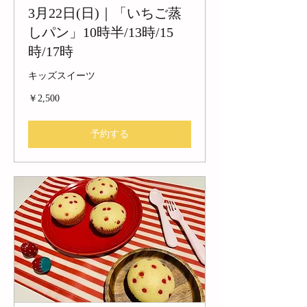
3月22日(日)｜「いちご蒸
しパン」10時半/13時/15
時/17時
キッズスイーツ
2,500
￥2,500
円
予約する