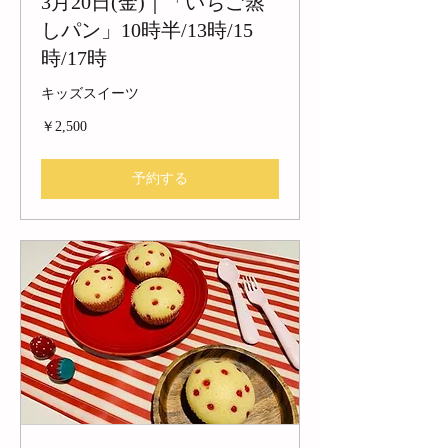
3月20日(金)｜「いちご蒸
しパン」10時半/13時/15
時/17時
キッズスイーツ
2,500
￥2,500
円
予約する