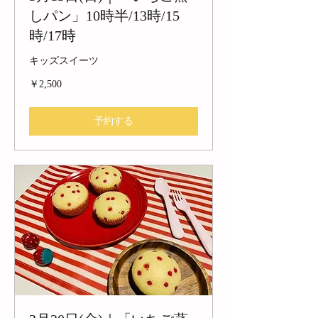
しパン」10時半/13時/15
時/17時
キッズスイーツ
2,500
￥2,500
円
予約する