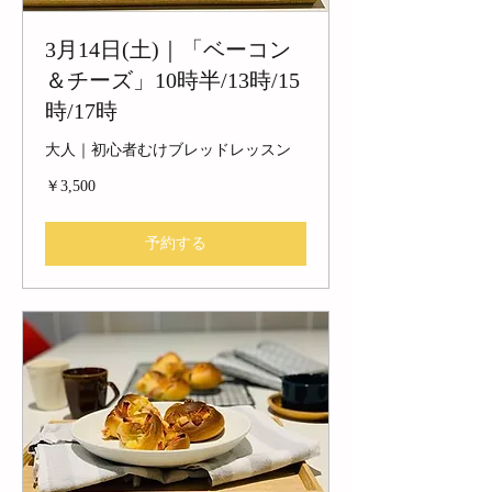
3月14日(土)｜「ベーコン
＆チーズ」10時半/13時/15
時/17時
大人｜初心者むけブレッドレッスン
3,500
￥3,500
円
予約する