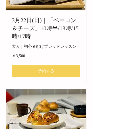
3月22日(日)｜「ベーコン
＆チーズ」10時半/13時/15
時/17時
大人｜初心者むけブレッドレッスン
3,500
￥3,500
円
予約する