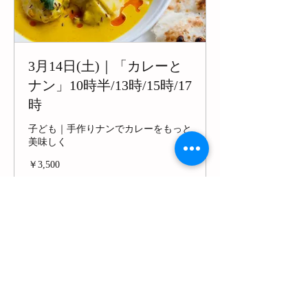
3月14日(土)｜「カレーと
ナン」10時半/13時/15時/17
時
子ども｜手作りナンでカレーをもっと
美味しく
3,500
￥3,500
円
予約する