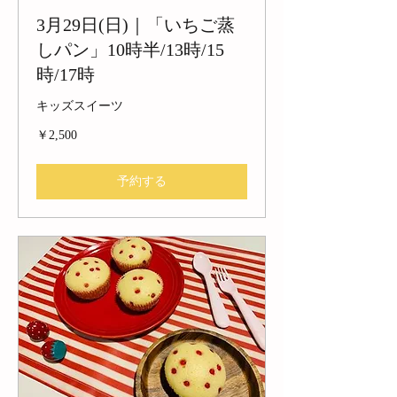
3月29日(日)｜「いちご蒸
しパン」10時半/13時/15
時/17時
キッズスイーツ
2,500
￥2,500
円
予約する