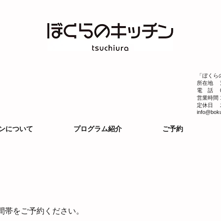
「ぼくら
​所在地 
​電 話 
営業時間
定休日 
info@bok
ンについて
プログラム紹介
ご予約
間帯をご予約ください。